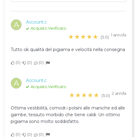
Account.c
A
Acquisto Verificato
1 annofa
☆☆☆☆☆
★★★★★
(5.0)
Tutto ok qualità del pigiama e velocità nella consegna
0
0
0
Account.c
A
Acquisto Verificato
2 annifa
☆☆☆☆☆
★★★★★
(5.0)
Ottima vestibilità, comodi i polsini alle maniche ed alle
gambe, tessuto morbido che tiene caldi. Un ottimo
pigiama sono molto soddisfatto.
0
0
0