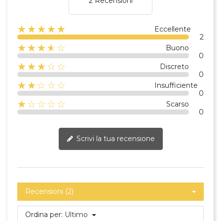
2 Recensioni
☆☆☆☆☆
★★★★★
Eccellente
2
☆☆☆☆☆
★★★★
Buono
0
☆☆☆☆☆
★★★
Discreto
0
☆☆☆☆☆
★★
Insufficiente
0
☆☆☆☆☆
★
Scarso
0
Scrivi la tua recensione
Recensioni (2)
Ordina per:
Ultimo