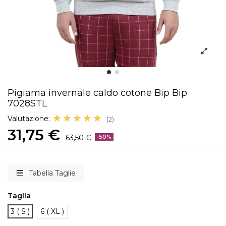
Pigiama invernale caldo cotone Bip Bip
7028STL
☆☆☆☆☆
★★★★★
Valutazione:
(2)
31,75 €
63,50 €
-50%
Tabella Taglie
Taglia
3 ( S )
6 ( XL )