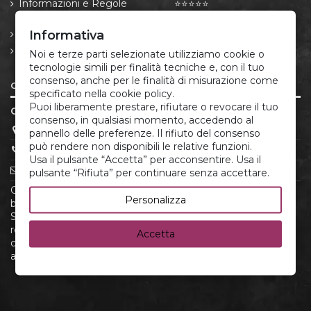
Informazioni e Regole
⭐⭐⭐⭐⭐
sulle Spedizioni
Informativa
Resi e Recessi
Informativa privacy e
Noi e terze parti selezionate utilizziamo cookie o
cookie
tecnologie simili per finalità tecniche e, con il tuo
consenso, anche per le finalità di misurazione come
CONTATTI
specificato nella cookie policy.
Puoi liberamente prestare, rifiutare o revocare il tuo
CORREDO ITALIANO®
consenso, in qualsiasi momento, accedendo al
P.IVA 05666881213
pannello delle preferenze. Il rifiuto del consenso
può rendere non disponibili le relative funzioni.
(+39) 379.175.12.22
Usa il pulsante “Accetta” per acconsentire. Usa il
infoclienti@corredoitaliano.com
pulsante “Rifiuta” per continuare senza accettare.
CorredoItaliano.com è il tuo shop online di riferimento per
Personalizza
biancheria per la casa e corredino neonato di alta qualità.
Scopri una selezione esclusiva di prodotti made in Italy,
realizzati con cura e attenzione ai dettagli. Acquista
Accetta
comodamente online e approfitta di spedizioni rapide e
assistenza dedicata.