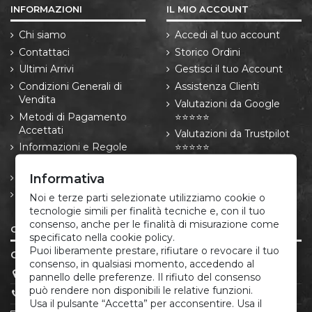
INFORMAZIONI
IL MIO ACCOUNT
Chi siamo
Accedi al tuo account
Contattaci
Storico Ordini
Ultimi Arrivi
Gestisci il tuo Account
Condizioni Generali di
Assistenza Clienti
Vendita
Valutazioni da Google
Metodi di Pagamento
⭐⭐⭐⭐⭐
Accettati
Valutazioni da Trustpilot
Informazioni e Regole
⭐⭐⭐⭐⭐
sulle Spedizioni
Informativa
Resi e Recessi
Informativa privacy e
Noi e terze parti selezionate utilizziamo cookie o
cookie
tecnologie simili per finalità tecniche e, con il tuo
consenso, anche per le finalità di misurazione come
CONTATTI
specificato nella cookie policy.
Puoi liberamente prestare, rifiutare o revocare il tuo
CORREDO ITALIANO®
consenso, in qualsiasi momento, accedendo al
P.IVA 05666881213
pannello delle preferenze. Il rifiuto del consenso
può rendere non disponibili le relative funzioni.
(+39) 379.175.12.22
Usa il pulsante “Accetta” per acconsentire. Usa il