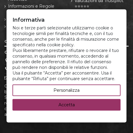
Valutazioni da Trustpilot
Informazioni e Regole
⭐⭐⭐⭐⭐
sulle Spedizioni
Informativa
Resi e Recessi
Informativa privacy e
Noi e terze parti selezionate utilizziamo cookie o
cookie
tecnologie simili per finalità tecniche e, con il tuo
consenso, anche per le finalità di misurazione come
CONTATTI
specificato nella cookie policy.
Puoi liberamente prestare, rifiutare o revocare il tuo
CORREDO ITALIANO®
consenso, in qualsiasi momento, accedendo al
P.IVA 05666881213
pannello delle preferenze. Il rifiuto del consenso
può rendere non disponibili le relative funzioni.
(+39) 379.175.12.22
Usa il pulsante “Accetta” per acconsentire. Usa il
infoclienti@corredoitaliano.com
pulsante “Rifiuta” per continuare senza accettare.
CorredoItaliano.com è il tuo shop online di riferimento per
Personalizza
biancheria per la casa e corredino neonato di alta qualità.
Scopri una selezione esclusiva di prodotti made in Italy,
realizzati con cura e attenzione ai dettagli. Acquista
Accetta
comodamente online e approfitta di spedizioni rapide e
assistenza dedicata.