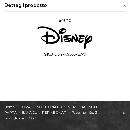
Dettagli prodotto
Brand
SKU
DSY-K9555-BAV
Home
CORREDINO NEONATO
INTIMO BAGNETTO E
PAPPA
BAVAGLINI PER NEONATI
Topolino - Set 3
bavaglini art. K9555