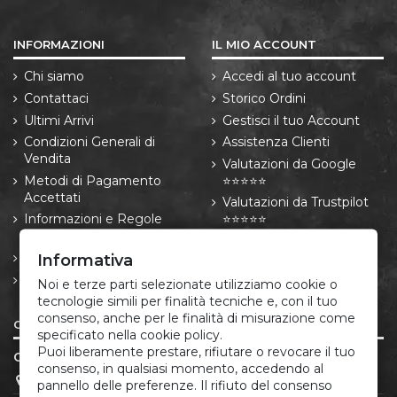
INFORMAZIONI
IL MIO ACCOUNT
Chi siamo
Accedi al tuo account
Contattaci
Storico Ordini
Ultimi Arrivi
Gestisci il tuo Account
Condizioni Generali di
Assistenza Clienti
Vendita
Valutazioni da Google
Metodi di Pagamento
⭐⭐⭐⭐⭐
Accettati
Valutazioni da Trustpilot
Informazioni e Regole
⭐⭐⭐⭐⭐
sulle Spedizioni
Resi e Recessi
Informativa
Informativa privacy e
Noi e terze parti selezionate utilizziamo cookie o
cookie
tecnologie simili per finalità tecniche e, con il tuo
consenso, anche per le finalità di misurazione come
CONTATTI
specificato nella cookie policy.
Puoi liberamente prestare, rifiutare o revocare il tuo
CORREDO ITALIANO®
consenso, in qualsiasi momento, accedendo al
P.IVA 05666881213
pannello delle preferenze. Il rifiuto del consenso