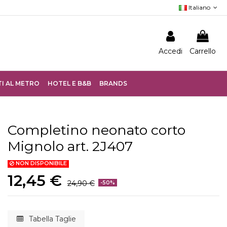
Italiano
Accedi
Carrello
I AL METRO
HOTEL E B&B
BRANDS
Completino neonato corto
Mignolo art. 2J407
NON DISPONIBILE
12,45 €
24,90 €
-50%
Tabella Taglie