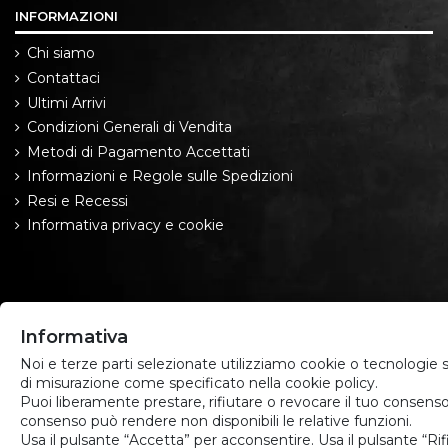
INFORMAZIONI
Chi siamo
Contattaci
Ultimi Arrivi
Condizioni Generali di Vendita
Metodi di Pagamento Accettati
Informazioni e Regole sulle Spedizioni
Resi e Recessi
Informativa privacy e cookie
Informativa
Noi e terze parti selezionate utilizziamo cookie o tecnologie si
di misurazione come specificato nella cookie policy.
Puoi liberamente prestare, rifiutare o revocare il tuo consenso
consenso può rendere non disponibili le relative funzioni.
Usa il pulsante “Accetta” per acconsentire. Usa il pulsante “Ri