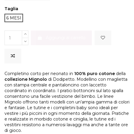
Taglia
6 MESI
Aggiungi al carrello
Completino corto per neonato in
100% puro cotone
della
collezione Mignolo
di Dodipetto. Modellino con maglietta
con stampa centrale e pantaloncino con laccetto
coordinato in coordinato. I pratici bottoncini sul lato spalla
consentono una facile vestizione del bimbo.
Le linee
Mignolo offrono tanti modelli con un'ampia gamma di colori
e fantasie.
Le tutine e i completini baby sono ideali per
vestire i più piccini in ogni momento della giornata.
Pratiche
e realizzate in morbido cotone e ciniglia, le tutine ed i
vestitini resistono a numerosi lavaggi ma anche a tante ore
di gioco.