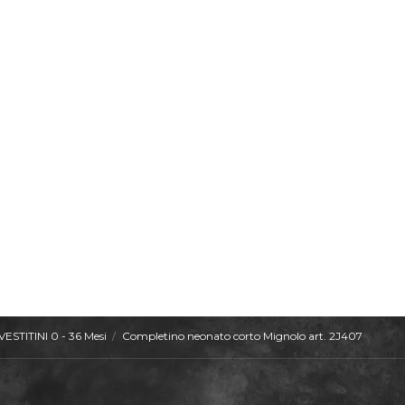
VESTITINI 0 - 36 Mesi
Completino neonato corto Mignolo art. 2J407