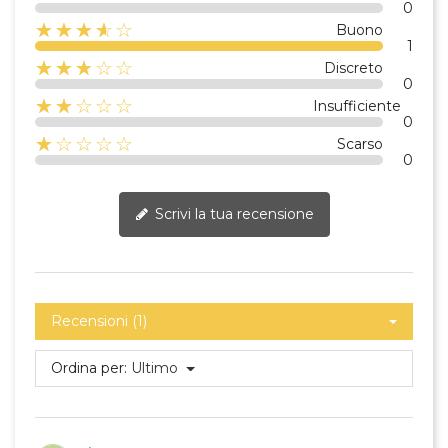
0
☆☆☆☆☆
★★★★
Buono
1
☆☆☆☆☆
★★★
Discreto
0
☆☆☆☆☆
★★
Insufficiente
0
☆☆☆☆☆
★
Scarso
0
Scrivi la tua recensione
Recensioni (1)
Ordina per:
Ultimo