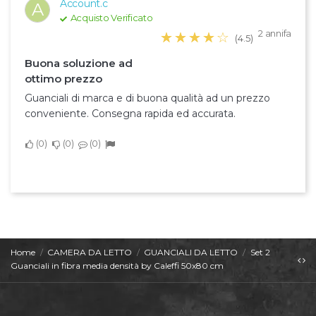
Account.c
A
Acquisto Verificato
2 annifa
☆☆☆☆☆
★★★★★
(4.5)
Buona soluzione ad
ottimo prezzo
Guanciali di marca e di buona qualità ad un prezzo
conveniente. Consegna rapida ed accurata.
0
0
0
Home
CAMERA DA LETTO
GUANCIALI DA LETTO
Set 2
Guanciali in fibra media densità by Caleffi 50x80 cm