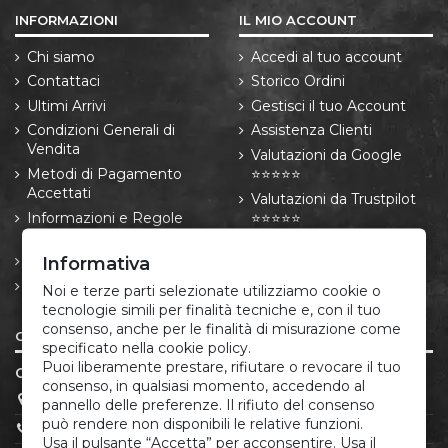
INFORMAZIONI
IL MIO ACCOUNT
Chi siamo
Accedi al tuo account
Contattaci
Storico Ordini
Ultimi Arrivi
Gestisci il tuo Account
Condizioni Generali di
Assistenza Clienti
Vendita
Valutazioni da Google
Metodi di Pagamento
⭐⭐⭐⭐⭐
Accettati
Valutazioni da Trustpilot
Informazioni e Regole
⭐⭐⭐⭐⭐
sulle Spedizioni
Resi e Recessi
Informativa
Informativa privacy e
Noi e terze parti selezionate utilizziamo cookie o
cookie
tecnologie simili per finalità tecniche e, con il tuo
consenso, anche per le finalità di misurazione come
CONTATTI
specificato nella cookie policy.
Puoi liberamente prestare, rifiutare o revocare il tuo
CORREDO ITALIANO®
consenso, in qualsiasi momento, accedendo al
P.IVA 05666881213
pannello delle preferenze. Il rifiuto del consenso
può rendere non disponibili le relative funzioni.
(+39) 379.175.12.22
Usa il pulsante “Accetta” per acconsentire. Usa il