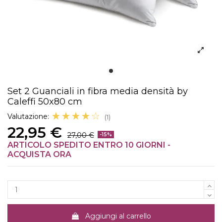
Set 2 Guanciali in fibra media densità by
Caleffi 50x80 cm
☆☆☆☆☆
★★★★★
Valutazione:
(1)
22,95 €
27,00 €
-15%
ARTICOLO SPEDITO ENTRO 10 GIORNI -
ACQUISTA ORA
Aggiungi al carrello